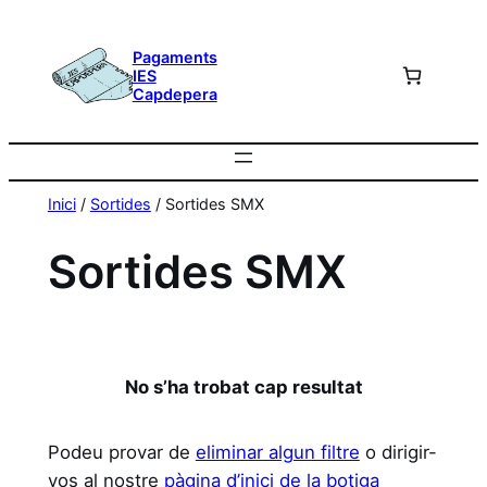
Vés
al
Pagaments
IES
contingut
Capdepera
Inici
/
Sortides
/ Sortides SMX
Sortides SMX
No s’ha trobat cap resultat
Podeu provar de
eliminar algun filtre
o dirigir-
vos al nostre
pàgina d’inici de la botiga