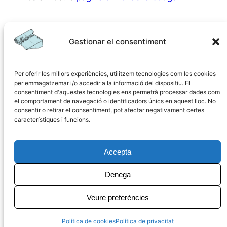
Gestionar el consentiment
Per oferir les millors experiències, utilitzem tecnologies com les cookies
per emmagatzemar i/o accedir a la informació del dispositiu. El
consentiment d'aquestes tecnologies ens permetrà processar dades com
el comportament de navegació o identificadors únics en aquest lloc. No
consentir o retirar el consentiment, pot afectar negativament certes
Pagaments IES Capdepera
característiques i funcions.
Pàgina per gestionar pagaments de l'IES Capdepera
Accepta
Página Principal
Privadesa
Navegació
Denega
IES Capdepera
Política de privadesa
Inici
Avís Legal
Material
Veure preferències
Política de cookies
Sortides
Política de cookies
Política de privacitat